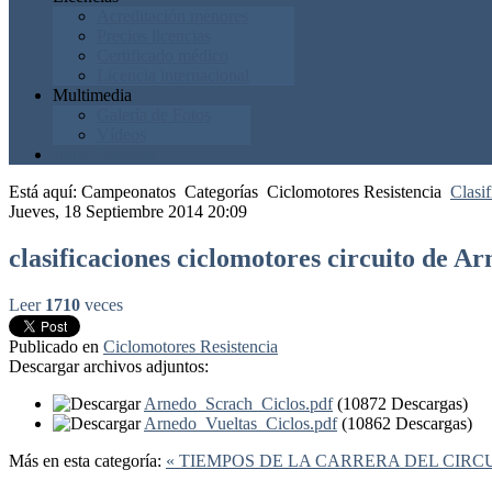
Acreditación menores
Precios licencias
Certificado médico
Licencia internacional
Multimedia
Galería de Fotos
Vídeos
Junta Directiva
Está aquí:
Campeonatos
Categorías
Ciclomotores Resistencia
Clasif
Jueves, 18 Septiembre 2014 20:09
clasificaciones ciclomotores circuito de A
Leer
1710
veces
Publicado en
Ciclomotores Resistencia
Descargar archivos adjuntos:
Arnedo_Scrach_Ciclos.pdf
(10872 Descargas)
Arnedo_Vueltas_Ciclos.pdf
(10862 Descargas)
Más en esta categoría:
« TIEMPOS DE LA CARRERA DEL CIRCU
Federación Riojana de Motociclismo