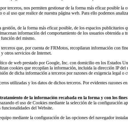
 por terceros, nos permiten gestionar de la forma más eficaz posible la o
do o al uso que realice de nuestra página web. Para ello podemos analiz
estión, de la forma más eficaz posible, de los espacios publicitarios q
s almacenan información del comportamiento de los usuarios obtenida a t
n función del mismo.
erceros que, por cuenta de FRMotos, recopilaran información con fines e
y otros servicios de Internet.
analítico de web prestado por Google, Inc. con domicilio en los Estado
ilizan cookies que recopilan la información, incluida la dirección IP de
sión de dicha información a terceros por razones de exigencia legal o 
eros utilizadas y los datos de dichos terceros. Por evidentes razones en
el tratamiento de la información recabada en la forma y con los fin
chazando el uso de Cookies mediante la selección de la configuración ap
s funcionalidades del Website.
u equipo mediante la configuración de las opciones del navegador instal