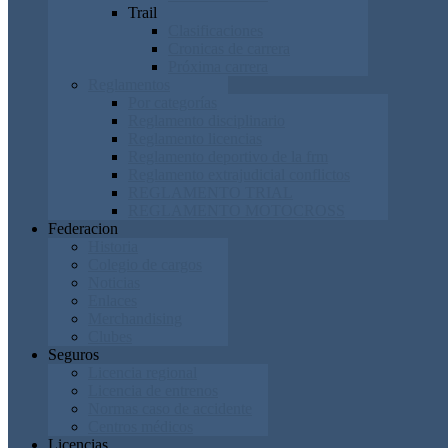
Trail
Clasificaciones
Cronicas de carrera
Próxima carrera
Reglamentos
Por categorías
Reglamento disciplinario
Reglamento licencias
Reglamento deportivo de la frm
Reglamento extrajudicial conflictos
REGLAMENTO TRIAL
REGLAMENTO MOTOCROSS
Federacion
Historia
Colegio de cargos
Noticias
Enlaces
Merchandising
Clubes
Seguros
Licencia regional
Licencia de entrenos
Normas caso de accidente
Centros médicos
Licencias