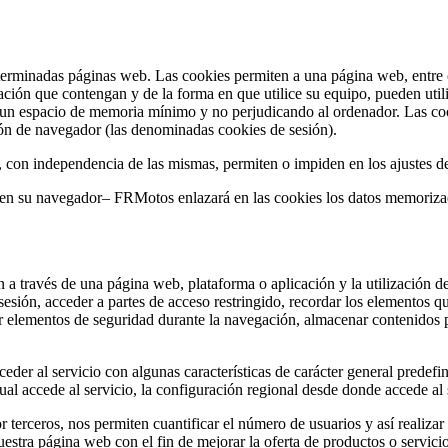
terminadas páginas web. Las cookies permiten a una página web, entre o
ción que contengan y de la forma en que utilice su equipo, pueden util
 un espacio de memoria mínimo y no perjudicando al ordenador. Las coo
sión de navegador (las denominadas cookies de sesión).
, con independencia de las mismas, permiten o impiden en los ajustes d
s en su navegador– FRMotos enlazará en las cookies los datos memoriz
 a través de una página web, plataforma o aplicación y la utilización de
a sesión, acceder a partes de acceso restringido, recordar los elementos 
lizar elementos de seguridad durante la navegación, almacenar contenidos 
der al servicio con algunas características de carácter general predefini
al accede al servicio, la configuración regional desde donde accede al s
 terceros, nos permiten cuantificar el número de usuarios y así realizar 
nuestra página web con el fin de mejorar la oferta de productos o servici