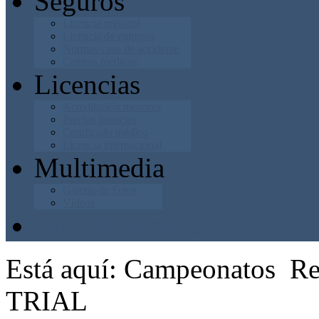
Seguros
Licencia regional
Licencia de entrenos
Normas caso de accidente
Centros médicos
Licencias
Acreditación menores
Precios licencias
Certificado médico
Licencia internacional
Multimedia
Galería de Fotos
Vídeos
Junta Directiva
Está aquí:
Campeonatos
Re
TRIAL