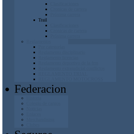
Clasificaciones
Cronicas de carrera
Próxima carrera
Trail
Clasificaciones
Cronicas de carrera
Próxima carrera
Reglamentos
Por categorías
Reglamento disciplinario
Reglamento licencias
Reglamento deportivo de la frm
Reglamento extrajudicial conflictos
REGLAMENTO TRIAL
REGLAMENTO MOTOCROSS
Federacion
Historia
Colegio de cargos
Noticias
Enlaces
Merchandising
Clubes