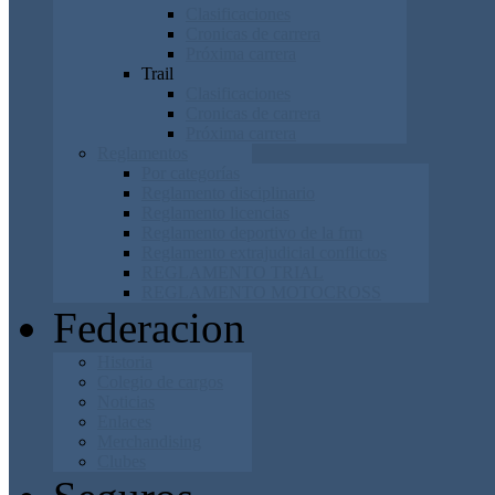
Clasificaciones
Cronicas de carrera
Próxima carrera
Trail
Clasificaciones
Cronicas de carrera
Próxima carrera
Reglamentos
Por categorías
Reglamento disciplinario
Reglamento licencias
Reglamento deportivo de la frm
Reglamento extrajudicial conflictos
REGLAMENTO TRIAL
REGLAMENTO MOTOCROSS
Federacion
Historia
Colegio de cargos
Noticias
Enlaces
Merchandising
Clubes