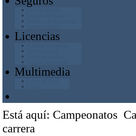
Seguros
Licencia regional
Licencia de entrenos
Normas caso de accidente
Centros médicos
Licencias
Acreditación menores
Precios licencias
Certificado médico
Licencia internacional
Multimedia
Galería de Fotos
Vídeos
Junta Directiva
Está aquí:
Campeonatos
Ca
carrera