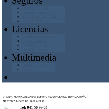
Seguros
Licencia regional
Licencia de entrenos
Normas caso de accidente
Centros médicos
Licencias
Acreditación menores
Precios licencias
Certificado médico
Licencia internacional
Multimedia
Galería de Fotos
Vídeos
Junta Directiva
ZO
C/ AVDA. MONCALVILLO nº 2, EDIFICIO FEDERACIONES. 26007-LOGROÑO
MARTES Y JUEVES DE 17.00 A 20.30
Tel: 941 50 99 05