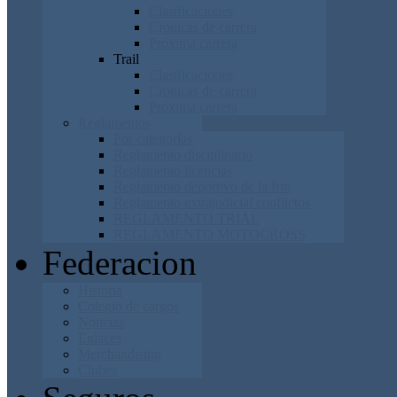
Clasificaciones
Cronicas de carrera
Próxima carrera
Trail
Clasificaciones
Cronicas de carrera
Próxima carrera
Reglamentos
Por categorías
Reglamento disciplinario
Reglamento licencias
Reglamento deportivo de la frm
Reglamento extrajudicial conflictos
REGLAMENTO TRIAL
REGLAMENTO MOTOCROSS
Federacion
Historia
Colegio de cargos
Noticias
Enlaces
Merchandising
Clubes