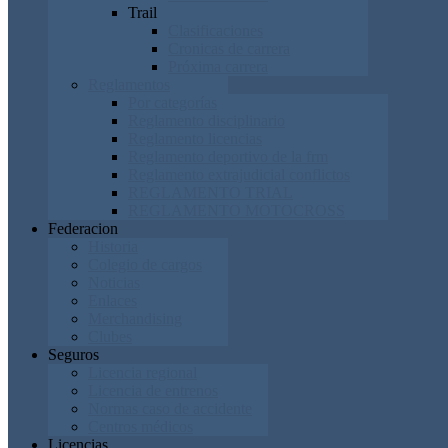
Trail
Clasificaciones
Cronicas de carrera
Próxima carrera
Reglamentos
Por categorías
Reglamento disciplinario
Reglamento licencias
Reglamento deportivo de la frm
Reglamento extrajudicial conflictos
REGLAMENTO TRIAL
REGLAMENTO MOTOCROSS
Federacion
Historia
Colegio de cargos
Noticias
Enlaces
Merchandising
Clubes
Seguros
Licencia regional
Licencia de entrenos
Normas caso de accidente
Centros médicos
Licencias