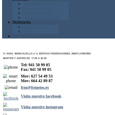
Acreditación menores
Precios licencias
Certificado médico
Licencia internacional
Multimedia
Galería de Fotos
Vídeos
Junta Directiva
C/ AVDA. MONCALVILLO nº 2, EDIFICIO FEDERACIONES. 26007-LOGROÑO
MARTES Y JUEVES DE 17.00 A 20.30
Tel: 941 50 99 05
Fax: 941 50 99 05
Mov: 627 54 49 53
Mov: 664 42 89 87
frm@frmotos.es
Visita nuestro facebook
Visita nuestro instagram