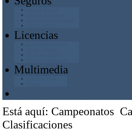
Seguros
Licencia regional
Licencia de entrenos
Normas caso de accidente
Centros médicos
Licencias
Acreditación menores
Precios licencias
Certificado médico
Licencia internacional
Multimedia
Galería de Fotos
Vídeos
Junta Directiva
Está aquí:
Campeonatos
Ca
Clasificaciones