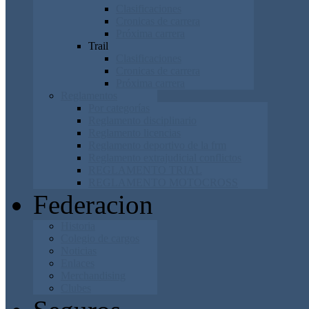
Clasificaciones
Cronicas de carrera
Próxima carrera
Trail
Clasificaciones
Cronicas de carrera
Próxima carrera
Reglamentos
Por categorías
Reglamento disciplinario
Reglamento licencias
Reglamento deportivo de la frm
Reglamento extrajudicial conflictos
REGLAMENTO TRIAL
REGLAMENTO MOTOCROSS
Federacion
Historia
Colegio de cargos
Noticias
Enlaces
Merchandising
Clubes