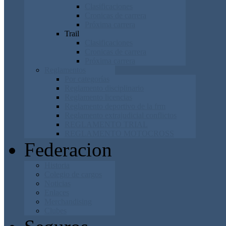
Clasificaciones
Cronicas de carrera
Próxima carrera
Trail
Clasificaciones
Cronicas de carrera
Próxima carrera
Reglamentos
Por categorías
Reglamento disciplinario
Reglamento licencias
Reglamento deportivo de la frm
Reglamento extrajudicial conflictos
REGLAMENTO TRIAL
REGLAMENTO MOTOCROSS
Federacion
Historia
Colegio de cargos
Noticias
Enlaces
Merchandising
Clubes