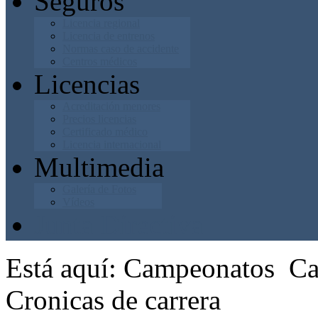
Seguros
Licencia regional
Licencia de entrenos
Normas caso de accidente
Centros médicos
Licencias
Acreditación menores
Precios licencias
Certificado médico
Licencia internacional
Multimedia
Galería de Fotos
Vídeos
Junta Directiva
Está aquí:
Campeonatos
Ca
Cronicas de carrera