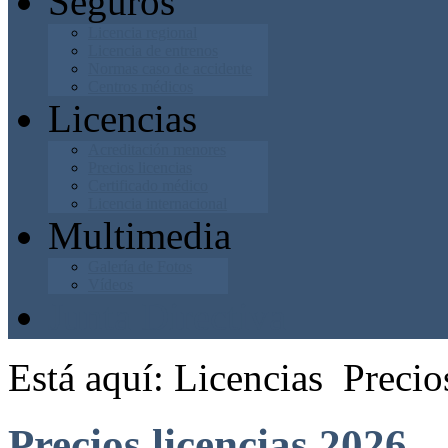
Seguros
Licencia regional
Licencia de entrenos
Normas caso de accidente
Centros médicos
Licencias
Acreditación menores
Precios licencias
Certificado médico
Licencia internacional
Multimedia
Galería de Fotos
Vídeos
Junta Directiva
Está aquí:
Licencias
Precio
Precios licencias 2026