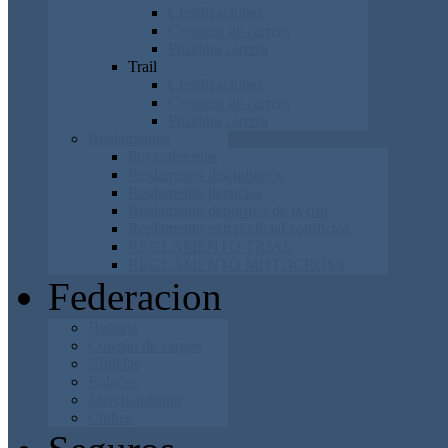
Clasificaciones
Cronicas de carrera
Próxima carrera
Trail
Clasificaciones
Cronicas de carrera
Próxima carrera
Reglamentos
Por categorías
Reglamento disciplinario
Reglamento licencias
Reglamento deportivo de la frm
Reglamento extrajudicial conflictos
REGLAMENTO TRIAL
REGLAMENTO MOTOCROSS
Federacion
Historia
Colegio de cargos
Noticias
Enlaces
Merchandising
Clubes