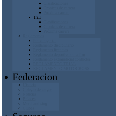
Clasificaciones
Cronicas de carrera
Próxima carrera
Trail
Clasificaciones
Cronicas de carrera
Próxima carrera
Reglamentos
Por categorías
Reglamento disciplinario
Reglamento licencias
Reglamento deportivo de la frm
Reglamento extrajudicial conflictos
REGLAMENTO TRIAL
REGLAMENTO MOTOCROSS
Federacion
Historia
Colegio de cargos
Noticias
Enlaces
Merchandising
Clubes