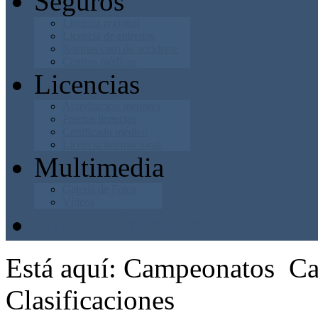
Seguros
Licencia regional
Licencia de entrenos
Normas caso de accidente
Centros médicos
Licencias
Acreditación menores
Precios licencias
Certificado médico
Licencia internacional
Multimedia
Galería de Fotos
Vídeos
Junta Directiva
Está aquí:
Campeonatos
Ca
Clasificaciones