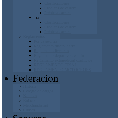
Clasificaciones
Cronicas de carrera
Próxima carrera
Trail
Clasificaciones
Cronicas de carrera
Próxima carrera
Reglamentos
Por categorías
Reglamento disciplinario
Reglamento licencias
Reglamento deportivo de la frm
Reglamento extrajudicial conflictos
REGLAMENTO TRIAL
REGLAMENTO MOTOCROSS
Federacion
Historia
Colegio de cargos
Noticias
Enlaces
Merchandising
Clubes