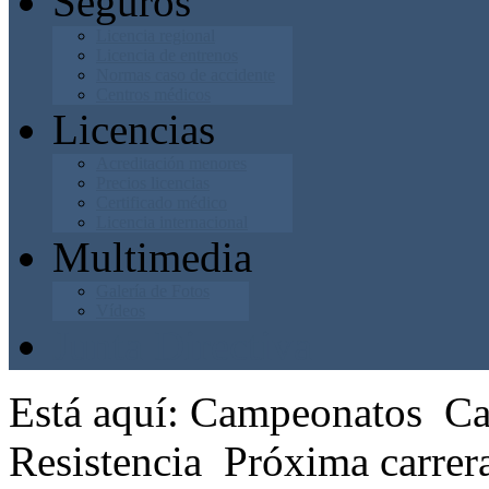
Seguros
Licencia regional
Licencia de entrenos
Normas caso de accidente
Centros médicos
Licencias
Acreditación menores
Precios licencias
Certificado médico
Licencia internacional
Multimedia
Galería de Fotos
Vídeos
Junta Directiva
Está aquí:
Campeonatos
Ca
Resistencia
Próxima carrer