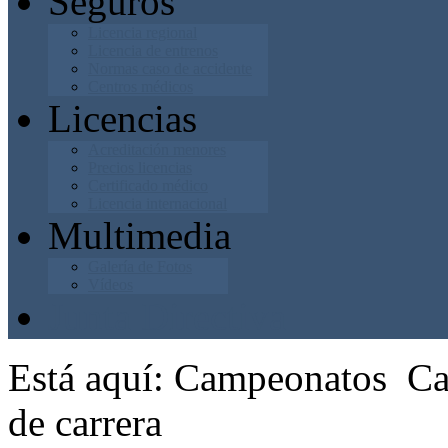
Seguros
Licencia regional
Licencia de entrenos
Normas caso de accidente
Centros médicos
Licencias
Acreditación menores
Precios licencias
Certificado médico
Licencia internacional
Multimedia
Galería de Fotos
Vídeos
Junta Directiva
Está aquí:
Campeonatos
Ca
de carrera