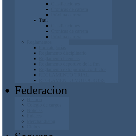
Clasificaciones
Cronicas de carrera
Próxima carrera
Trail
Clasificaciones
Cronicas de carrera
Próxima carrera
Reglamentos
Por categorías
Reglamento disciplinario
Reglamento licencias
Reglamento deportivo de la frm
Reglamento extrajudicial conflictos
REGLAMENTO TRIAL
REGLAMENTO MOTOCROSS
Federacion
Historia
Colegio de cargos
Noticias
Enlaces
Merchandising
Clubes