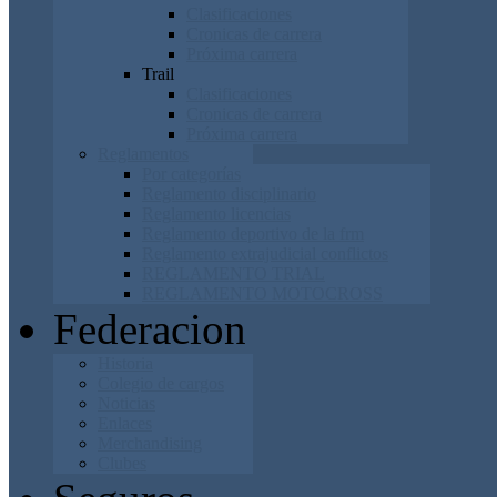
Clasificaciones
Cronicas de carrera
Próxima carrera
Trail
Clasificaciones
Cronicas de carrera
Próxima carrera
Reglamentos
Por categorías
Reglamento disciplinario
Reglamento licencias
Reglamento deportivo de la frm
Reglamento extrajudicial conflictos
REGLAMENTO TRIAL
REGLAMENTO MOTOCROSS
Federacion
Historia
Colegio de cargos
Noticias
Enlaces
Merchandising
Clubes