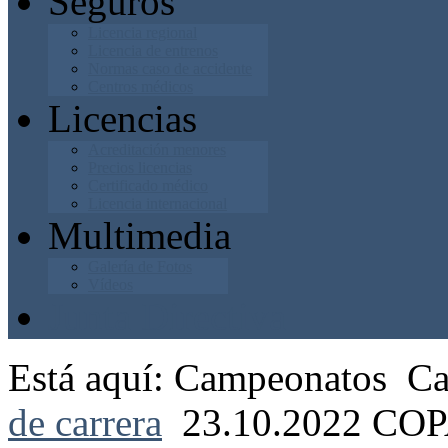
Seguros
Licencia regional
Licencia de entrenos
Normas caso de accidente
Centros médicos
Licencias
Acreditación menores
Precios licencias
Certificado médico
Licencia internacional
Multimedia
Galería de Fotos
Vídeos
Junta Directiva
Está aquí:
Campeonatos
Ca
de carrera
23.10.2022 C