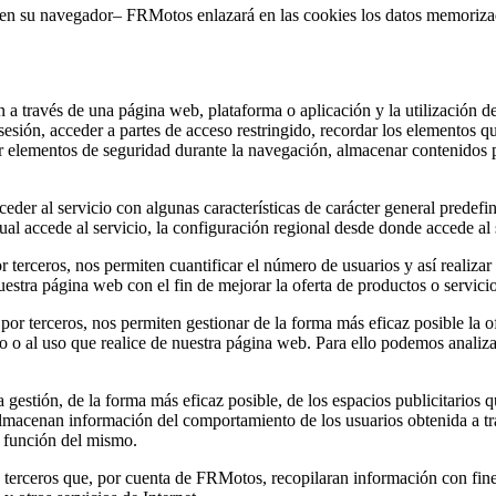
s en su navegador– FRMotos enlazará en las cookies los datos memoriz
 a través de una página web, plataforma o aplicación y la utilización de
a sesión, acceder a partes de acceso restringido, recordar los elementos 
lizar elementos de seguridad durante la navegación, almacenar contenidos 
der al servicio con algunas características de carácter general predefini
al accede al servicio, la configuración regional desde donde accede al s
 terceros, nos permiten cuantificar el número de usuarios y así realizar 
nuestra página web con el fin de mejorar la oferta de productos o servici
 por terceros, nos permiten gestionar de la forma más eficaz posible la o
do o al uso que realice de nuestra página web. Para ello podemos analiz
estión, de la forma más eficaz posible, de los espacios publicitarios q
s almacenan información del comportamiento de los usuarios obtenida a t
n función del mismo.
erceros que, por cuenta de FRMotos, recopilaran información con fines e