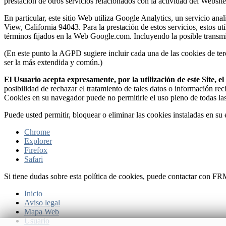
prestacion de otros servicios relacionados con la actividad del Website 
En particular, este sitio Web utiliza Google Analytics, un servicio 
View, California 94043. Para la prestación de estos servicios, estos ut
términos fijados en la Web Google.com. Incluyendo la posible transmi
(En este punto la AGPD sugiere incluir cada una de las cookies de terc
ser la más extendida y común.)
El Usuario acepta expresamente, por la utilización de este Site, 
posibilidad de rechazar el tratamiento de tales datos o información re
Cookies en su navegador puede no permitirle el uso pleno de todas la
Puede usted permitir, bloquear o eliminar las cookies instaladas en s
Chrome
Explorer
Firefox
Safari
Si tiene dudas sobre esta política de cookies, puede contactar con F
Inicio
Aviso legal
Mapa Web
Usuario