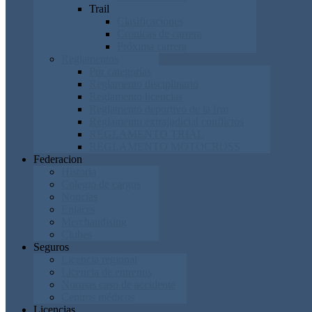
Trail
Clasificaciones
Cronicas de carrera
Próxima carrera
Reglamentos
Por categorías
Reglamento disciplinario
Reglamento licencias
Reglamento deportivo de la frm
Reglamento extrajudicial conflictos
REGLAMENTO TRIAL
REGLAMENTO MOTOCROSS
Federacion
Historia
Colegio de cargos
Noticias
Enlaces
Merchandising
Clubes
Seguros
Licencia regional
Licencia de entrenos
Normas caso de accidente
Centros médicos
Licencias