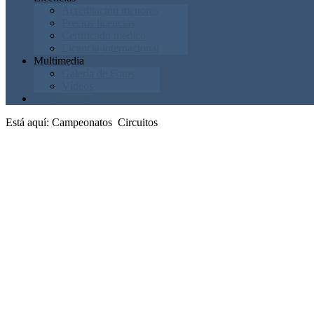
Acreditación menores
Precios licencias
Certificado médico
Licencia internacional
Multimedia
Galería de Fotos
Vídeos
Junta Directiva
Está aquí:
Campeonatos
Circuitos