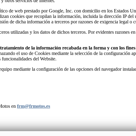
y otros servicios de Internet.
analítico de web prestado por Google, Inc. con domicilio en los Estado
ilizan cookies que recopilan la información, incluida la dirección IP de
sión de dicha información a terceros por razones de exigencia legal o 
eros utilizadas y los datos de dichos terceros. Por evidentes razones en
el tratamiento de la información recabada en la forma y con los fin
chazando el uso de Cookies mediante la selección de la configuración ap
s funcionalidades del Website.
u equipo mediante la configuración de las opciones del navegador instal
RMotos en
frm@frmotos.es