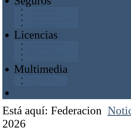
Seguros
Licencia regional
Licencia de entrenos
Normas caso de accidente
Centros médicos
Licencias
Acreditación menores
Precios licencias
Certificado médico
Licencia internacional
Multimedia
Galería de Fotos
Vídeos
Junta Directiva
Está aquí:
Federacion
Noti
2026