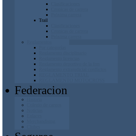
Clasificaciones
Cronicas de carrera
Próxima carrera
Trail
Clasificaciones
Cronicas de carrera
Próxima carrera
Reglamentos
Por categorías
Reglamento disciplinario
Reglamento licencias
Reglamento deportivo de la frm
Reglamento extrajudicial conflictos
REGLAMENTO TRIAL
REGLAMENTO MOTOCROSS
Federacion
Historia
Colegio de cargos
Noticias
Enlaces
Merchandising
Clubes