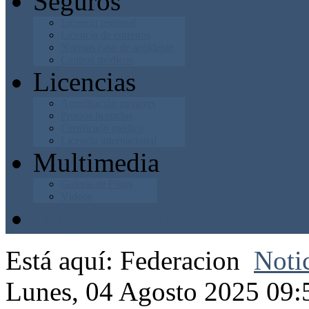
Seguros
Licencia regional
Licencia de entrenos
Normas caso de accidente
Centros médicos
Licencias
Acreditación menores
Precios licencias
Certificado médico
Licencia internacional
Multimedia
Galería de Fotos
Vídeos
Junta Directiva
Está aquí:
Federacion
Noti
Lunes, 04 Agosto 2025 09: