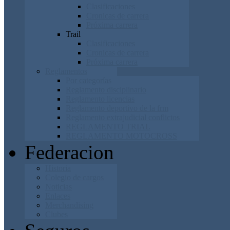
Clasificaciones
Cronicas de carrera
Próxima carrera
Trail
Clasificaciones
Cronicas de carrera
Próxima carrera
Reglamentos
Por categorías
Reglamento disciplinario
Reglamento licencias
Reglamento deportivo de la frm
Reglamento extrajudicial conflictos
REGLAMENTO TRIAL
REGLAMENTO MOTOCROSS
Federacion
Historia
Colegio de cargos
Noticias
Enlaces
Merchandising
Clubes