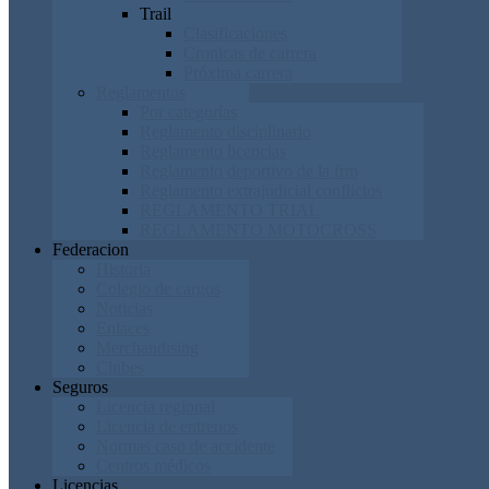
Trail
Clasificaciones
Cronicas de carrera
Próxima carrera
Reglamentos
Por categorías
Reglamento disciplinario
Reglamento licencias
Reglamento deportivo de la frm
Reglamento extrajudicial conflictos
REGLAMENTO TRIAL
REGLAMENTO MOTOCROSS
Federacion
Historia
Colegio de cargos
Noticias
Enlaces
Merchandising
Clubes
Seguros
Licencia regional
Licencia de entrenos
Normas caso de accidente
Centros médicos
Licencias