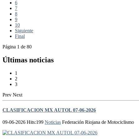
6
7
8
9
10
Siguiente
Final
Página 1 de 80
Últimas noticias
1
2
3
Prev
Next
CLASIFICACION MX AUTOL 07-06-2026
09-06-2026 Hits:199
Noticias
Federación Riojana de Motociclismo