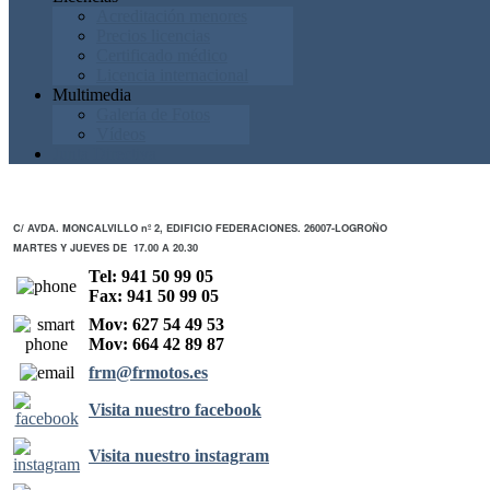
Acreditación menores
Precios licencias
Certificado médico
Licencia internacional
Multimedia
Galería de Fotos
Vídeos
Junta Directiva
C/ AVDA. MONCALVILLO nº 2, EDIFICIO FEDERACIONES. 26007-LOGROÑO
MARTES Y JUEVES DE 17.00 A 20.30
Tel: 941 50 99 05
Fax: 941 50 99 05
Mov: 627 54 49 53
Mov: 664 42 89 87
frm@frmotos.es
Visita nuestro facebook
Visita nuestro instagram