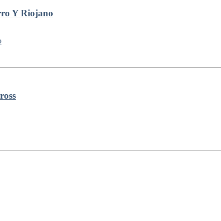
o Y Riojano
ross