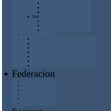
Clasificaciones
Cronicas de carrera
Próxima carrera
Trail
Clasificaciones
Cronicas de carrera
Próxima carrera
Reglamentos
Por categorías
Reglamento disciplinario
Reglamento licencias
Reglamento deportivo de la frm
Reglamento extrajudicial conflictos
REGLAMENTO TRIAL
REGLAMENTO MOTOCROSS
Federacion
Historia
Colegio de cargos
Noticias
Enlaces
Merchandising
Clubes