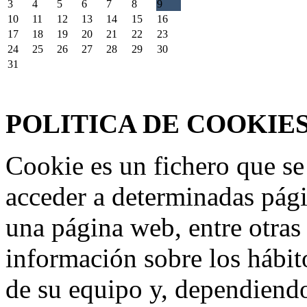
3
4
5
6
7
8
9
10
11
12
13
14
15
16
17
18
19
20
21
22
23
24
25
26
27
28
29
30
31
Federación Riojana de Motociclismo
www.frmotos.com 2023
POLITICA DE COOKIE
Cookie es un fichero que se
acceder a determinadas pág
una página web, entre otras
información sobre los hábit
de su equipo y, dependiend