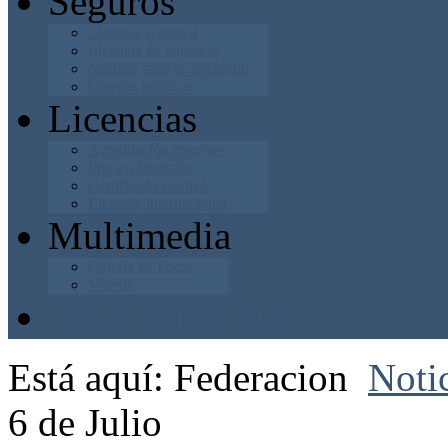
Seguros
Licencia regional
Licencia de entrenos
Normas caso de accidente
Centros médicos
Licencias
Acreditación menores
Precios licencias
Certificado médico
Licencia internacional
Multimedia
Galería de Fotos
Vídeos
Junta Directiva
Está aquí:
Federacion
Noti
6 de Julio