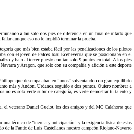
minando a tan solo dos pies de diferencia en un final de infarto que
fallar aunque eso no le impidió terminar la prueba.
goría que más bien estaba fácil por las penalizaciones de los pilotos
aba con el joven de Falces Iosu Eceheverria que se posicionaba en el
o y bajo al tercer puesto con tan solo 9 puntos en total. A los pies
Navarra y Aragon, que solo con su compañía y afición a este deporte
Philippe que desempataban en “unos” solventando con gran equilibrio
n punto más y Andoni Urdanoz seguido a dos puntos. Quiero nombrar a
os no es solo verte subir de categoría, es verte demostrar tu talento y
a, el veterano Daniel Guelot, los dos amigos y del MC Calahorra que
 una técnica de "inercia y anticipación" y la exigencia física de estas
do de la Fantic de Luis Castellanos nuestro campeón Riojano-Navarro