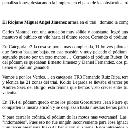
penalizaciones, destacando la limpieza en el paso de los obstáculos 
El Riojano Miguel Angel Jimenez
arrasa en el trial , domino la com
Carlos Monreal con una actuación muy sólida y constante, logró amar
mantuvo al público en vilo hasta el último sector. Cerrando el pódiu
En Categoría tr2 la cosa se ponía mas complicada, 11 bravos pilotos 
que fueron bastante bajas, en esta ocasión y muy peleado el pódium 
segundo puesto por un cero menos … Cerrando el pódium Ruben Ortega,
del pódium se quedaban Ernesto Jimenez y Daniel Fernandez, dos pil
tienen el pódium ganado!!
Vamos a por los Verdes… en categoría TR3 Fernando Ruiz Ripa, termi
y técnica las 21 zonas del trial. Koldo Legarda se llevaba el terc
Andrea Saez del Burgo, esta fémina que hemos visto crecer entre triale
valentía.
En TR4 el pódium quedo entre los pilotos Gorosurreta Jean Pierre q
comparten la misma afición y se desplazan hasta nuestras tierras par
Y para cerrar la crónica, el pódium de las motos mas veteranas!! Las c
"indomables". Pues eso no fue ningún inconveniente para Jose Ignac
y un tercer lugar para Iñaki ALbeniz con su sherpa. Estos intrépidos pi