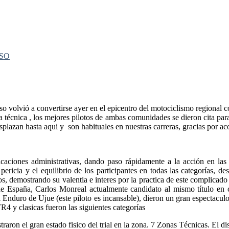
o volvió a convertirse ayer en el epicentro del motociclismo regional c
 técnica , los mejores pilotos de ambas comunidades se dieron cita para
esplazan hasta aqui y son habituales en nuestras carreras, gracias por 
caciones administrativas, dando paso rápidamente a la acción en las 
pericia y el equilibrio de los participantes en todas las categorías,
os, demostrando su valentia e interes por la practica de este complicad
de España, Carlos Monreal actualmente candidato al mismo título en
 el Enduro de Ujue (este piloto es incansable), dieron un gran especta
 y clasicas fueron las siguientes categorías
on el gran estado fisico del trial en la zona. 7 Zonas Técnicas. El dise