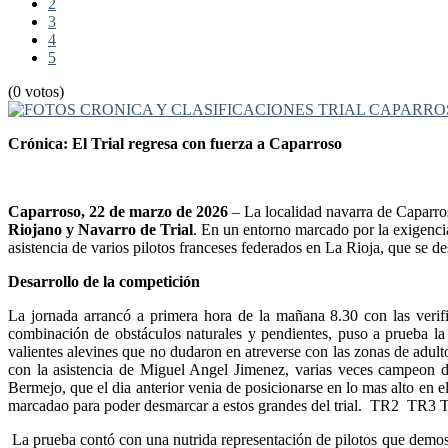
2
3
4
5
(0 votos)
Crónica: El Trial regresa con fuerza a Caparroso
Caparroso, 22 de marzo de 2026
– La localidad navarra de Caparros
Riojano y Navarro de Trial
. En un entorno marcado por la exigencia
asistencia de varios pilotos franceses federados en La Rioja, que se d
Desarrollo de la competición
La jornada arrancó a primera hora de la mañana 8.30 con las verifi
combinación de obstáculos naturales y pendientes, puso a prueba la 
valientes alevines que no dudaron en atreverse con las zonas de adult
con la asistencia de Miguel Angel Jimenez, varias veces campeon 
Bermejo, que el dia anterior venia de posicionarse en lo mas alto en
marcadao para poder desmarcar a estos grandes del trial. TR2 TR3 TR4
La prueba contó con una nutrida representación de pilotos que demostrar