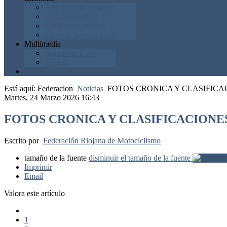
Acreditación menores
Precios licencias
Certificado médico
Licencia internacional
Multimedia
Galería de Fotos
Vídeos
Junta Directiva
Está aquí:
Federacion
Noticias
FOTOS CRONICA Y CLASIFICA
Martes, 24 Marzo 2026 16:43
FOTOS CRONICA Y CLASIFICACIONE
Escrito por
Federación Riojana de Motociclismo
tamaño de la fuente
disminuir el tamaño de la fuente
Imprimir
Email
Valora este artículo
1