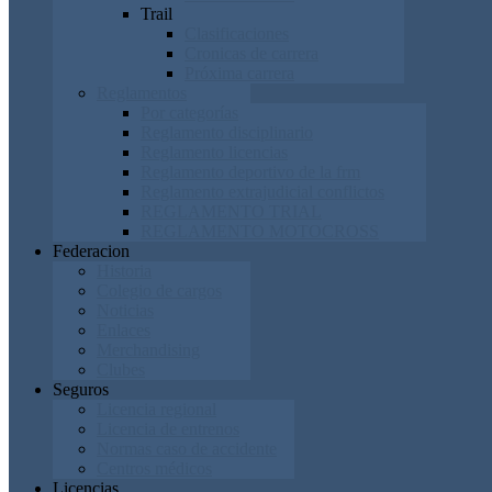
Trail
Clasificaciones
Cronicas de carrera
Próxima carrera
Reglamentos
Por categorías
Reglamento disciplinario
Reglamento licencias
Reglamento deportivo de la frm
Reglamento extrajudicial conflictos
REGLAMENTO TRIAL
REGLAMENTO MOTOCROSS
Federacion
Historia
Colegio de cargos
Noticias
Enlaces
Merchandising
Clubes
Seguros
Licencia regional
Licencia de entrenos
Normas caso de accidente
Centros médicos
Licencias