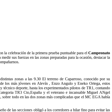
on la celebración de la primera prueba puntuable para el
Campeonato
 medir sus fuerzas en las zonas preparadas para la ocasión, destacar la
acompañarnos.
distintas zonas a las 9.30 El terreno de Caparroso, conocido por su
 desde los más jóvenes en Alevín , Enzo Angulo y Eneko Ortega, estos
o y técnico deporte, hasta los experimentados pilotos de TR1, contando
 categoria TR3 Cto,España y el veterano e incansable Miguel ANgel
culo, sobre todo en las dos zonas más complicadas que el MC EGA había
ño de las secciones obligó a los corredores a hilar fino para evitar las