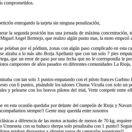
más comprometidos.
petición entregando la tarjeta sin ninguna penalización,
rar la segunda posición tras una jornada de máxima concentración, ter
m Miguel Angel Bermejo, que realizo algún punto mas, la moto empezó a 
se pelaban por el pódium, zonas con algún paso complicado en esta cate
se alzaba a lo más alto Borja Apellaniz que con tan solo 7 pies empat
 que un error de paso por una fecha que no le correspondía le penaliz
otos campeones de años pasados en diferentes comunidades La Rioja, 
naba con tan solo 3 puntos empatando con el piloto frances Garbiso 
er puesto con 6 puntos, pisándole los talones Chuma Vicuña con solo u
s y pelearse con los bravos pilotos del trial, Verte competir entre ell
ue en esta ocasión quedaba por delante del campeón de Rioja y Navarr
a acompañarnos siempre!! Gente muy querida entre nosotros
lásicas a diferencia de las motos actuales de menos de 70 kg, requieren
io Urmeneta con su bultaco sherpa solo penalizaba con 1 punto!! Segui
lotos estaban dispuestos a afrontar pasos de categorías superiores!!