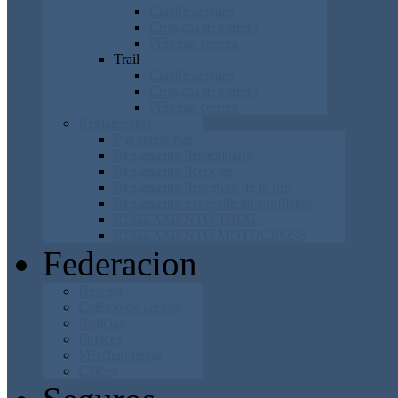
Clasificaciones
Cronicas de carrera
Próxima carrera
Trail
Clasificaciones
Cronicas de carrera
Próxima carrera
Reglamentos
Por categorías
Reglamento disciplinario
Reglamento licencias
Reglamento deportivo de la frm
Reglamento extrajudicial conflictos
REGLAMENTO TRIAL
REGLAMENTO MOTOCROSS
Federacion
Historia
Colegio de cargos
Noticias
Enlaces
Merchandising
Clubes