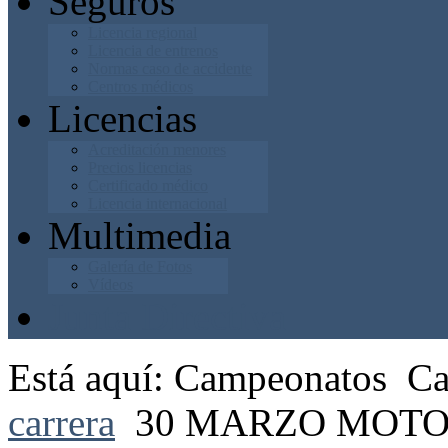
Seguros
Licencia regional
Licencia de entrenos
Normas caso de accidente
Centros médicos
Licencias
Acreditación menores
Precios licencias
Certificado médico
Licencia internacional
Multimedia
Galería de Fotos
Vídeos
Junta Directiva
Está aquí:
Campeonatos
Ca
carrera
30 MARZO MOT