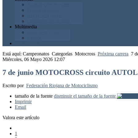
Acreditación menores
Precios licencias
Certificado médico
Licencia internacional
Multimedia
Galería de Fotos
Vídeos
Junta Directiva
Está aquí:
Campeonatos
Categorías
Motocross
Próxima carrera
7 
Miércoles, 06 Mayo 2026 12:07
7 de junio MOTOCROSS circuito AUTOL
Escrito por
Federación Riojana de Motociclismo
tamaño de la fuente
disminuir el tamaño de la fuente
Imprimir
Email
Valora este artículo
1