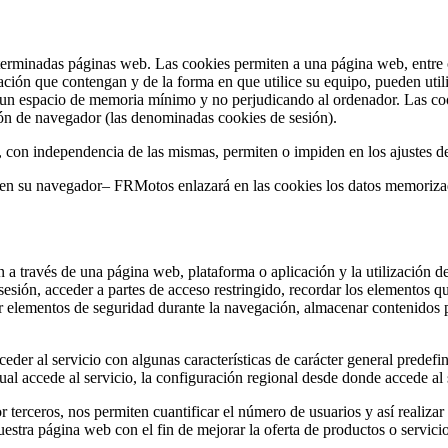
terminadas páginas web. Las cookies permiten a una página web, entre o
ción que contengan y de la forma en que utilice su equipo, pueden util
 un espacio de memoria mínimo y no perjudicando al ordenador. Las coo
sión de navegador (las denominadas cookies de sesión).
, con independencia de las mismas, permiten o impiden en los ajustes d
s en su navegador– FRMotos enlazará en las cookies los datos memoriz
 a través de una página web, plataforma o aplicación y la utilización de
a sesión, acceder a partes de acceso restringido, recordar los elementos 
lizar elementos de seguridad durante la navegación, almacenar contenidos 
der al servicio con algunas características de carácter general predefini
al accede al servicio, la configuración regional desde donde accede al s
 terceros, nos permiten cuantificar el número de usuarios y así realizar 
nuestra página web con el fin de mejorar la oferta de productos o servici