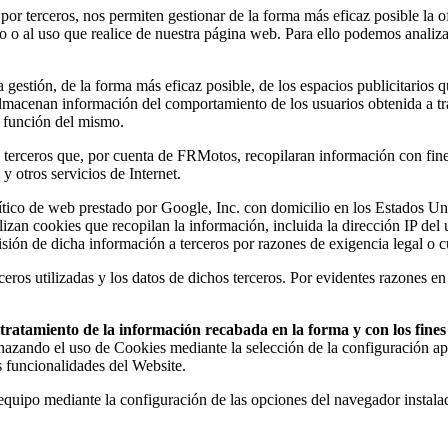
 por terceros, nos permiten gestionar de la forma más eficaz posible la o
do o al uso que realice de nuestra página web. Para ello podemos analiz
estión, de la forma más eficaz posible, de los espacios publicitarios q
s almacenan información del comportamiento de los usuarios obtenida a t
n función del mismo.
erceros que, por cuenta de FRMotos, recopilaran información con fines e
y otros servicios de Internet.
analítico de web prestado por Google, Inc. con domicilio en los Estado
ilizan cookies que recopilan la información, incluida la dirección IP de
sión de dicha información a terceros por razones de exigencia legal o 
eros utilizadas y los datos de dichos terceros. Por evidentes razones en
el tratamiento de la información recabada en la forma y con los fin
chazando el uso de Cookies mediante la selección de la configuración ap
s funcionalidades del Website.
u equipo mediante la configuración de las opciones del navegador instal