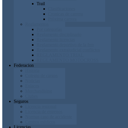
Trail
Clasificaciones
Cronicas de carrera
Próxima carrera
Reglamentos
Por categorías
Reglamento disciplinario
Reglamento licencias
Reglamento deportivo de la frm
Reglamento extrajudicial conflictos
REGLAMENTO TRIAL
REGLAMENTO MOTOCROSS
Federacion
Historia
Colegio de cargos
Noticias
Enlaces
Merchandising
Clubes
Seguros
Licencia regional
Licencia de entrenos
Normas caso de accidente
Centros médicos
Licencias