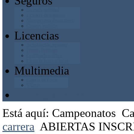
Seguros
Licencia regional
Licencia de entrenos
Normas caso de accidente
Centros médicos
Licencias
Acreditación menores
Precios licencias
Certificado médico
Licencia internacional
Multimedia
Galería de Fotos
Vídeos
Junta Directiva
Está aquí:
Campeonatos
Ca
carrera
ABIERTAS INSCR