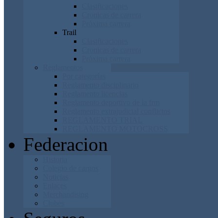
Clasificaciones
Cronicas de carrera
Próxima carrera
Trail
Clasificaciones
Cronicas de carrera
Próxima carrera
Reglamentos
Por categorías
Reglamento disciplinario
Reglamento licencias
Reglamento deportivo de la frm
Reglamento extrajudicial conflictos
REGLAMENTO TRIAL
REGLAMENTO MOTOCROSS
Federacion
Historia
Colegio de cargos
Noticias
Enlaces
Merchandising
Clubes