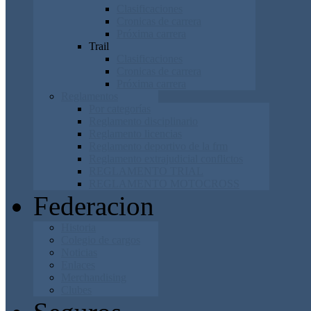
Clasificaciones
Cronicas de carrera
Próxima carrera
Trail
Clasificaciones
Cronicas de carrera
Próxima carrera
Reglamentos
Por categorías
Reglamento disciplinario
Reglamento licencias
Reglamento deportivo de la frm
Reglamento extrajudicial conflictos
REGLAMENTO TRIAL
REGLAMENTO MOTOCROSS
Federacion
Historia
Colegio de cargos
Noticias
Enlaces
Merchandising
Clubes