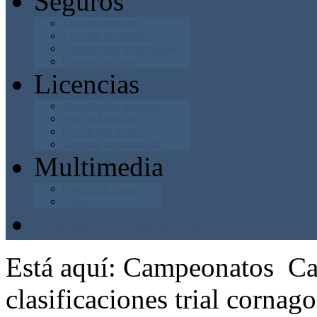
Seguros
Licencia regional
Licencia de entrenos
Normas caso de accidente
Centros médicos
Licencias
Acreditación menores
Precios licencias
Certificado médico
Licencia internacional
Multimedia
Galería de Fotos
Vídeos
Junta Directiva
Está aquí:
Campeonatos
Ca
clasificaciones trial corna