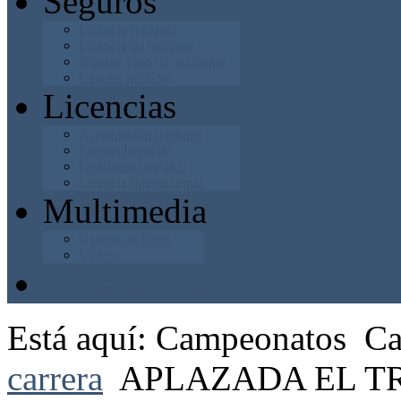
Seguros
Licencia regional
Licencia de entrenos
Normas caso de accidente
Centros médicos
Licencias
Acreditación menores
Precios licencias
Certificado médico
Licencia internacional
Multimedia
Galería de Fotos
Vídeos
Junta Directiva
Está aquí:
Campeonatos
Ca
carrera
APLAZADA EL T