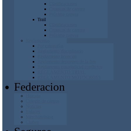
Clasificaciones
Cronicas de carrera
Próxima carrera
Trail
Clasificaciones
Cronicas de carrera
Próxima carrera
Reglamentos
Por categorías
Reglamento disciplinario
Reglamento licencias
Reglamento deportivo de la frm
Reglamento extrajudicial conflictos
REGLAMENTO TRIAL
REGLAMENTO MOTOCROSS
Federacion
Historia
Colegio de cargos
Noticias
Enlaces
Merchandising
Clubes