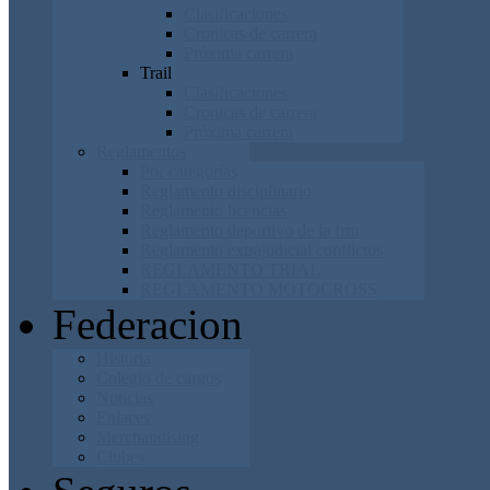
Clasificaciones
Cronicas de carrera
Próxima carrera
Trail
Clasificaciones
Cronicas de carrera
Próxima carrera
Reglamentos
Por categorías
Reglamento disciplinario
Reglamento licencias
Reglamento deportivo de la frm
Reglamento extrajudicial conflictos
REGLAMENTO TRIAL
REGLAMENTO MOTOCROSS
Federacion
Historia
Colegio de cargos
Noticias
Enlaces
Merchandising
Clubes