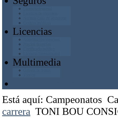
Seguros
Licencia regional
Licencia de entrenos
Normas caso de accidente
Centros médicos
Licencias
Acreditación menores
Precios licencias
Certificado médico
Licencia internacional
Multimedia
Galería de Fotos
Vídeos
Junta Directiva
Está aquí:
Campeonatos
Ca
carrera
TONI BOU CONS