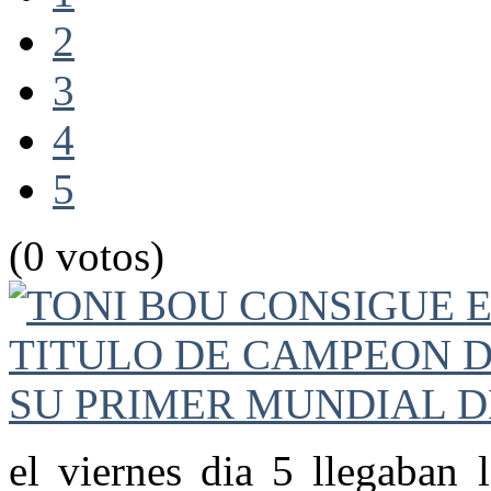
2
3
4
5
(0 votos)
el viernes dia 5 llegaban l