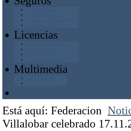
Seguros
Licencia regional
Licencia de entrenos
Normas caso de accidente
Centros médicos
Licencias
Acreditación menores
Precios licencias
Certificado médico
Licencia internacional
Multimedia
Galería de Fotos
Vídeos
Junta Directiva
Está aquí:
Federacion
Noti
Villalobar celebrado 17.11.