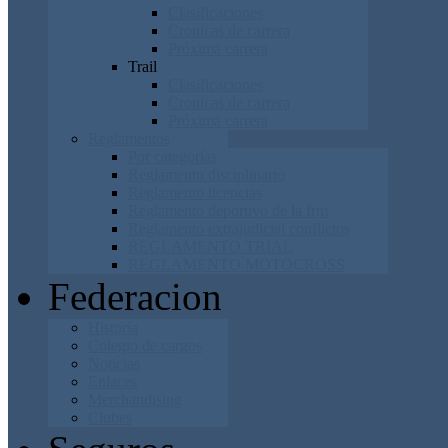
Clasificaciones
Cronicas de carrera
Próxima carrera
Trail
Clasificaciones
Cronicas de carrera
Próxima carrera
Reglamentos
Por categorías
Reglamento disciplinario
Reglamento licencias
Reglamento deportivo de la frm
Reglamento extrajudicial conflictos
REGLAMENTO TRIAL
REGLAMENTO MOTOCROSS
Federacion
Historia
Colegio de cargos
Noticias
Enlaces
Merchandising
Clubes