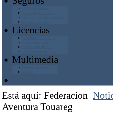
Seguros
Licencia regional
Licencia de entrenos
Normas caso de accidente
Centros médicos
Licencias
Acreditación menores
Precios licencias
Certificado médico
Licencia internacional
Multimedia
Galería de Fotos
Vídeos
Junta Directiva
Está aquí:
Federacion
Noti
Aventura Touareg