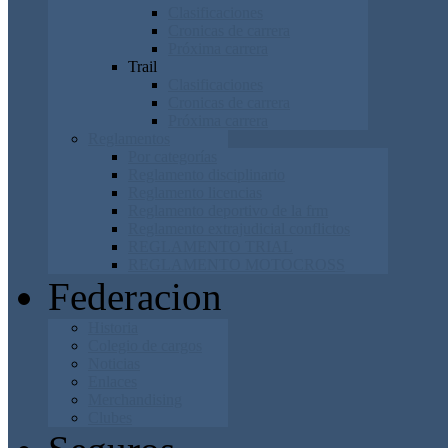
Clasificaciones
Cronicas de carrera
Próxima carrera
Trail
Clasificaciones
Cronicas de carrera
Próxima carrera
Reglamentos
Por categorías
Reglamento disciplinario
Reglamento licencias
Reglamento deportivo de la frm
Reglamento extrajudicial conflictos
REGLAMENTO TRIAL
REGLAMENTO MOTOCROSS
Federacion
Historia
Colegio de cargos
Noticias
Enlaces
Merchandising
Clubes