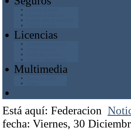
Seguros
Licencia regional
Licencia de entrenos
Normas caso de accidente
Centros médicos
Licencias
Acreditación menores
Precios licencias
Certificado médico
Licencia internacional
Multimedia
Galería de Fotos
Vídeos
Junta Directiva
Está aquí:
Federacion
Noti
fecha: Viernes, 30 Diciemb