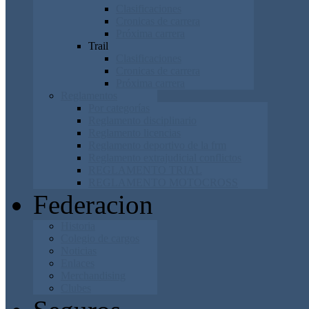
Clasificaciones
Cronicas de carrera
Próxima carrera
Trail
Clasificaciones
Cronicas de carrera
Próxima carrera
Reglamentos
Por categorías
Reglamento disciplinario
Reglamento licencias
Reglamento deportivo de la frm
Reglamento extrajudicial conflictos
REGLAMENTO TRIAL
REGLAMENTO MOTOCROSS
Federacion
Historia
Colegio de cargos
Noticias
Enlaces
Merchandising
Clubes