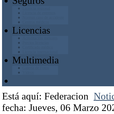
Seguros
Licencia regional
Licencia de entrenos
Normas caso de accidente
Centros médicos
Licencias
Acreditación menores
Precios licencias
Certificado médico
Licencia internacional
Multimedia
Galería de Fotos
Vídeos
Junta Directiva
Está aquí:
Federacion
Noti
fecha: Jueves, 06 Marzo 20