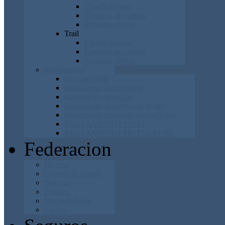
Clasificaciones
Cronicas de carrera
Próxima carrera
Trail
Clasificaciones
Cronicas de carrera
Próxima carrera
Reglamentos
Por categorías
Reglamento disciplinario
Reglamento licencias
Reglamento deportivo de la frm
Reglamento extrajudicial conflictos
REGLAMENTO TRIAL
REGLAMENTO MOTOCROSS
Federacion
Historia
Colegio de cargos
Noticias
Enlaces
Merchandising
Clubes