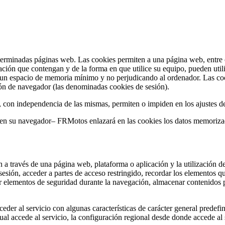
terminadas páginas web. Las cookies permiten a una página web, entre o
ción que contengan y de la forma en que utilice su equipo, pueden util
 un espacio de memoria mínimo y no perjudicando al ordenador. Las coo
sión de navegador (las denominadas cookies de sesión).
, con independencia de las mismas, permiten o impiden en los ajustes d
s en su navegador– FRMotos enlazará en las cookies los datos memoriz
 a través de una página web, plataforma o aplicación y la utilización de
a sesión, acceder a partes de acceso restringido, recordar los elementos 
lizar elementos de seguridad durante la navegación, almacenar contenidos 
der al servicio con algunas características de carácter general predefini
al accede al servicio, la configuración regional desde donde accede al s