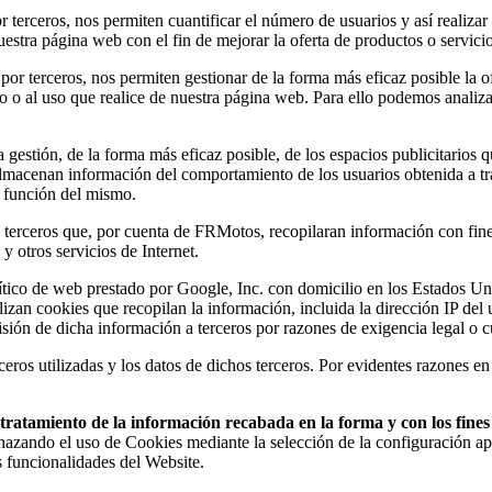
 terceros, nos permiten cuantificar el número de usuarios y así realizar 
nuestra página web con el fin de mejorar la oferta de productos o servici
 por terceros, nos permiten gestionar de la forma más eficaz posible la o
do o al uso que realice de nuestra página web. Para ello podemos analiz
estión, de la forma más eficaz posible, de los espacios publicitarios q
s almacenan información del comportamiento de los usuarios obtenida a t
n función del mismo.
erceros que, por cuenta de FRMotos, recopilaran información con fines e
y otros servicios de Internet.
analítico de web prestado por Google, Inc. con domicilio en los Estado
ilizan cookies que recopilan la información, incluida la dirección IP de
sión de dicha información a terceros por razones de exigencia legal o 
eros utilizadas y los datos de dichos terceros. Por evidentes razones en
el tratamiento de la información recabada en la forma y con los fin
chazando el uso de Cookies mediante la selección de la configuración ap
s funcionalidades del Website.