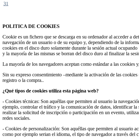
31
Federación Riojana de Motociclismo
www.frmotos.com 2023
POLITICA DE COOKIES
Cookie es un fichero que se descarga en su ordenador al acceder a de
navegación de un usuario o de su equipo y, dependiendo de la informa
cookies en el disco duro solamente durante la sesión actual ocupando
y la mayoría de las mismas se borran del disco duro al finalizar la se
La mayoría de los navegadores aceptan como estándar a las cookies y
Sin su expreso consentimiento –mediante la activación de las cookie
registro o la compra..
¿Qué tipos de cookies utiliza esta página web?
- Cookies técnicas: Son aquéllas que permiten al usuario la navegación
ejemplo, controlar el tráfico y la comunicación de datos, identificar l
realizar la solicitud de inscripción o participación en un evento, uti
redes sociales.
- Cookies de personalización: Son aquéllas que permiten al usuario acce
como por ejemplo serian el idioma, el tipo de navegador a través del cu