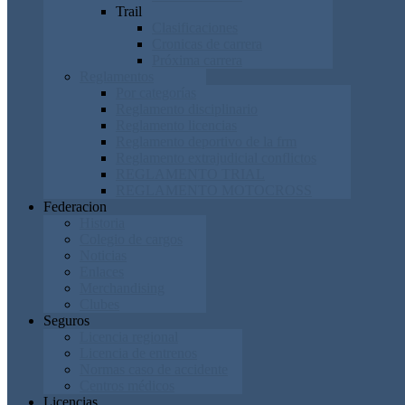
Trail
Clasificaciones
Cronicas de carrera
Próxima carrera
Reglamentos
Por categorías
Reglamento disciplinario
Reglamento licencias
Reglamento deportivo de la frm
Reglamento extrajudicial conflictos
REGLAMENTO TRIAL
REGLAMENTO MOTOCROSS
Federacion
Historia
Colegio de cargos
Noticias
Enlaces
Merchandising
Clubes
Seguros
Licencia regional
Licencia de entrenos
Normas caso de accidente
Centros médicos
Licencias