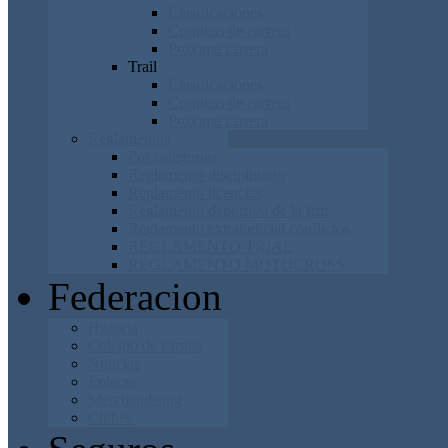
Clasificaciones
Cronicas de carrera
Próxima carrera
Trail
Clasificaciones
Cronicas de carrera
Próxima carrera
Reglamentos
Por categorías
Reglamento disciplinario
Reglamento licencias
Reglamento deportivo de la frm
Reglamento extrajudicial conflictos
REGLAMENTO TRIAL
REGLAMENTO MOTOCROSS
Federacion
Historia
Colegio de cargos
Noticias
Enlaces
Merchandising
Clubes