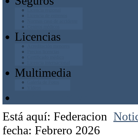
Seguros
Licencia regional
Licencia de entrenos
Normas caso de accidente
Centros médicos
Licencias
Acreditación menores
Precios licencias
Certificado médico
Licencia internacional
Multimedia
Galería de Fotos
Vídeos
Junta Directiva
Está aquí:
Federacion
Noti
fecha: Febrero 2026