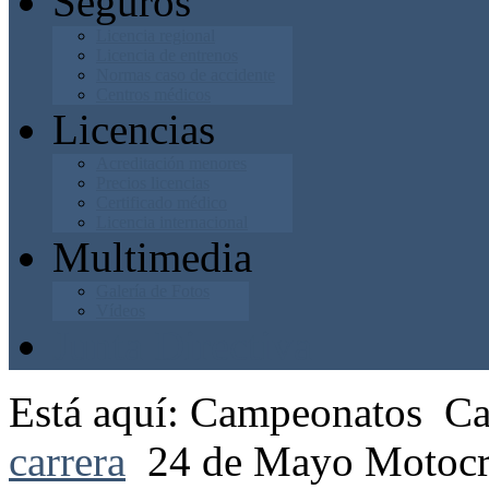
Seguros
Licencia regional
Licencia de entrenos
Normas caso de accidente
Centros médicos
Licencias
Acreditación menores
Precios licencias
Certificado médico
Licencia internacional
Multimedia
Galería de Fotos
Vídeos
Junta Directiva
Está aquí:
Campeonatos
Ca
carrera
24 de Mayo Moto