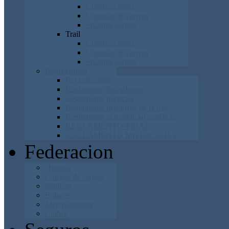
Clasificaciones
Cronicas de carrera
Próxima carrera
Trail
Clasificaciones
Cronicas de carrera
Próxima carrera
Reglamentos
Por categorías
Reglamento disciplinario
Reglamento licencias
Reglamento deportivo de la frm
Reglamento extrajudicial conflictos
REGLAMENTO TRIAL
REGLAMENTO MOTOCROSS
Federacion
Historia
Colegio de cargos
Noticias
Enlaces
Merchandising
Clubes