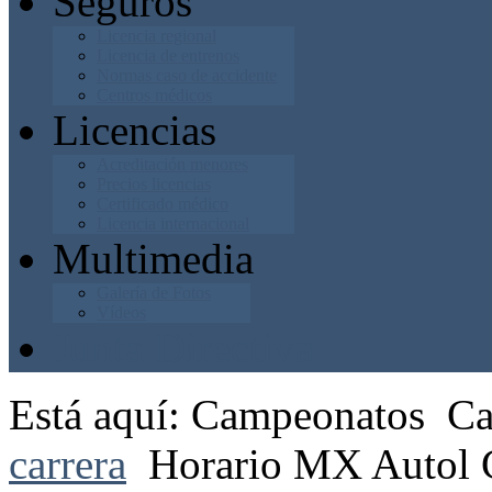
Seguros
Licencia regional
Licencia de entrenos
Normas caso de accidente
Centros médicos
Licencias
Acreditación menores
Precios licencias
Certificado médico
Licencia internacional
Multimedia
Galería de Fotos
Vídeos
Junta Directiva
Está aquí:
Campeonatos
Ca
carrera
Horario MX Autol 