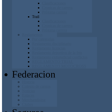
Clasificaciones
Cronicas de carrera
Próxima carrera
Trail
Clasificaciones
Cronicas de carrera
Próxima carrera
Reglamentos
Por categorías
Reglamento disciplinario
Reglamento licencias
Reglamento deportivo de la frm
Reglamento extrajudicial conflictos
REGLAMENTO TRIAL
REGLAMENTO MOTOCROSS
Federacion
Historia
Colegio de cargos
Noticias
Enlaces
Merchandising
Clubes