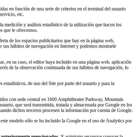
das en función de una serie de criterios en el terminal del usuario
ervicio, etc.
la medición y análisis estadístico de la utilización que hacen los
os que le ofrecemos.
ferta de los espacios publicitarios que hay en la página web,
ar sus hábitos de navegación en Internet y podemos mostrarle
ue, en su caso, el editor haya incluido en una página web, aplicación
ravés de la observación continuada de sus hábitos de navegación, lo
stadísticos, de uso del Site por parte del usuario y para la
s Unidos con sede central en 1600 Amphitheatre Parkway, Mountain
l usuario, que será transmitida, tratada y almacenada por Google en los
cuando dichos terceros procesen la información por cuenta de Google.
 este modelo sólo se ha incluido la Google en el uso de Analytics por
es anteriormente mencionados.
Y asimismo reconoce conocer la