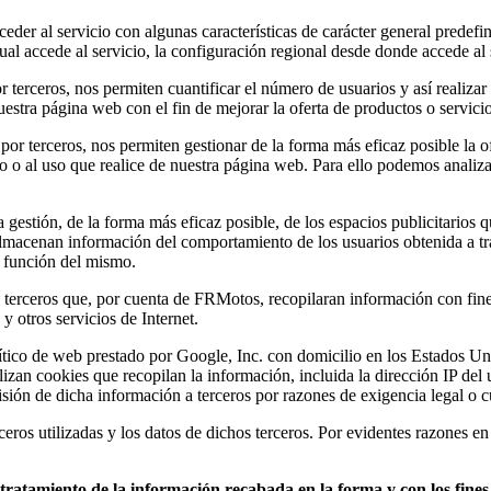
der al servicio con algunas características de carácter general predefini
al accede al servicio, la configuración regional desde donde accede al s
 terceros, nos permiten cuantificar el número de usuarios y así realizar 
nuestra página web con el fin de mejorar la oferta de productos o servici
 por terceros, nos permiten gestionar de la forma más eficaz posible la o
do o al uso que realice de nuestra página web. Para ello podemos analiz
estión, de la forma más eficaz posible, de los espacios publicitarios q
s almacenan información del comportamiento de los usuarios obtenida a t
n función del mismo.
erceros que, por cuenta de FRMotos, recopilaran información con fines e
y otros servicios de Internet.
analítico de web prestado por Google, Inc. con domicilio en los Estado
ilizan cookies que recopilan la información, incluida la dirección IP de
sión de dicha información a terceros por razones de exigencia legal o 
eros utilizadas y los datos de dichos terceros. Por evidentes razones en
el tratamiento de la información recabada en la forma y con los fin