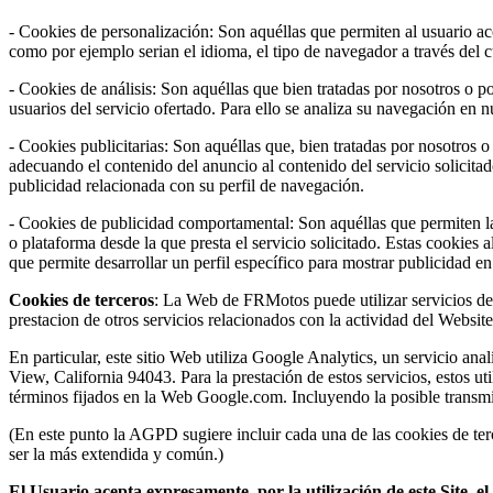
- Cookies de personalización: Son aquéllas que permiten al usuario acce
como por ejemplo serian el idioma, el tipo de navegador a través del cu
- Cookies de análisis: Son aquéllas que bien tratadas por nosotros o por
usuarios del servicio ofertado. Para ello se analiza su navegación en 
- Cookies publicitarias: Son aquéllas que, bien tratadas por nosotros o
adecuando el contenido del anuncio al contenido del servicio solicita
publicidad relacionada con su perfil de navegación.
- Cookies de publicidad comportamental: Son aquéllas que permiten la g
o plataforma desde la que presta el servicio solicitado. Estas cookie
que permite desarrollar un perfil específico para mostrar publicidad e
Cookies de terceros
: La Web de FRMotos puede utilizar servicios de t
prestacion de otros servicios relacionados con la actividad del Website 
En particular, este sitio Web utiliza Google Analytics, un servicio 
View, California 94043. Para la prestación de estos servicios, estos ut
términos fijados en la Web Google.com. Incluyendo la posible transmi
(En este punto la AGPD sugiere incluir cada una de las cookies de terc
ser la más extendida y común.)
El Usuario acepta expresamente, por la utilización de este Site, 