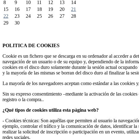
8
9
10
11
12
13
14
15
16
17
18
19
20
21
22
23
24
25
26
27
28
29
30
Federación Riojana de Motociclismo
www.frmotos.com 2023
POLITICA DE COOKIES
Cookie es un fichero que se descarga en su ordenador al acceder a de
navegación de un usuario o de su equipo y, dependiendo de la informa
cookies en el disco duro solamente durante la sesión actual ocupando
y la mayoría de las mismas se borran del disco duro al finalizar la se
La mayoría de los navegadores aceptan como estándar a las cookies y
Sin su expreso consentimiento –mediante la activación de las cookie
registro o la compra..
¿Qué tipos de cookies utiliza esta página web?
- Cookies técnicas: Son aquéllas que permiten al usuario la navegación
ejemplo, controlar el tráfico y la comunicación de datos, identificar l
realizar la solicitud de inscripción o participación en un evento, uti
redes sociales.