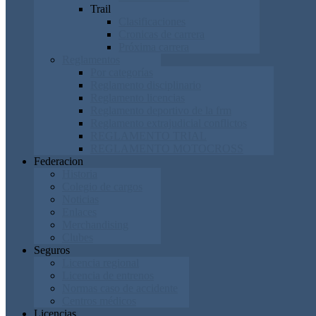
Trail
Clasificaciones
Cronicas de carrera
Próxima carrera
Reglamentos
Por categorías
Reglamento disciplinario
Reglamento licencias
Reglamento deportivo de la frm
Reglamento extrajudicial conflictos
REGLAMENTO TRIAL
REGLAMENTO MOTOCROSS
Federacion
Historia
Colegio de cargos
Noticias
Enlaces
Merchandising
Clubes
Seguros
Licencia regional
Licencia de entrenos
Normas caso de accidente
Centros médicos
Licencias