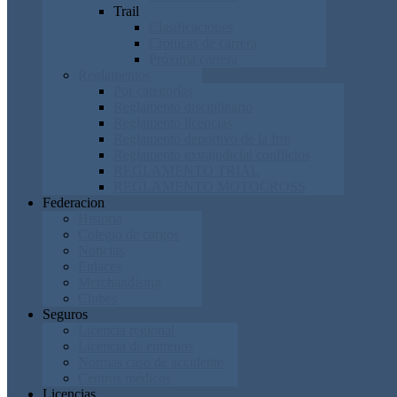
Trail
Clasificaciones
Cronicas de carrera
Próxima carrera
Reglamentos
Por categorías
Reglamento disciplinario
Reglamento licencias
Reglamento deportivo de la frm
Reglamento extrajudicial conflictos
REGLAMENTO TRIAL
REGLAMENTO MOTOCROSS
Federacion
Historia
Colegio de cargos
Noticias
Enlaces
Merchandising
Clubes
Seguros
Licencia regional
Licencia de entrenos
Normas caso de accidente
Centros médicos
Licencias