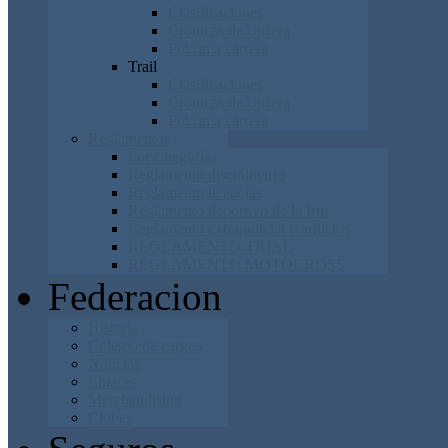
Clasificaciones
Cronicas de carrera
Próxima carrera
Trail
Clasificaciones
Cronicas de carrera
Próxima carrera
Reglamentos
Por categorías
Reglamento disciplinario
Reglamento licencias
Reglamento deportivo de la frm
Reglamento extrajudicial conflictos
REGLAMENTO TRIAL
REGLAMENTO MOTOCROSS
Federacion
Historia
Colegio de cargos
Noticias
Enlaces
Merchandising
Clubes