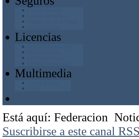
Seguros
Licencia regional
Licencia de entrenos
Normas caso de accidente
Centros médicos
Licencias
Acreditación menores
Precios licencias
Certificado médico
Licencia internacional
Multimedia
Galería de Fotos
Vídeos
Junta Directiva
Está aquí:
Federacion
Noti
Suscribirse a este canal RS