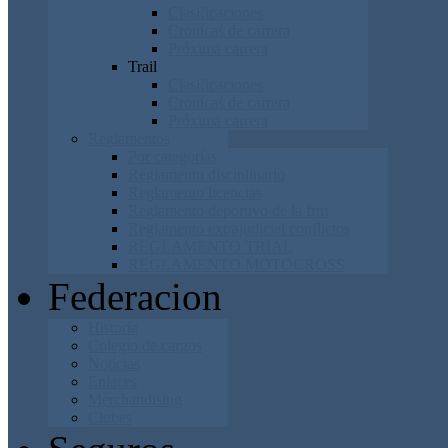
Clasificaciones
Cronicas de carrera
Próxima carrera
Trail
Clasificaciones
Cronicas de carrera
Próxima carrera
Reglamentos
Por categorías
Reglamento disciplinario
Reglamento licencias
Reglamento deportivo de la frm
Reglamento extrajudicial conflictos
REGLAMENTO TRIAL
REGLAMENTO MOTOCROSS
Federacion
Historia
Colegio de cargos
Noticias
Enlaces
Merchandising
Clubes