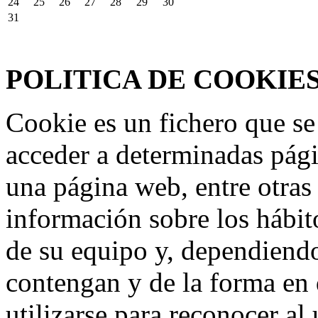
24
25
26
27
28
29
30
31
Federación Riojana de Motociclismo
www.frmotos.com 2023
POLITICA DE COOKIE
Cookie es un fichero que se
acceder a determinadas pág
una página web, entre otras
información sobre los hábit
de su equipo y, dependiend
contengan y de la forma en 
utilizarse para reconocer al