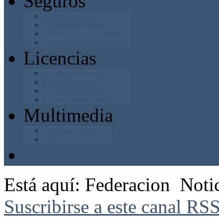
Seguros
Licencia regional
Licencia de entrenos
Normas caso de accidente
Centros médicos
Licencias
Acreditación menores
Precios licencias
Certificado médico
Licencia internacional
Multimedia
Galería de Fotos
Vídeos
Junta Directiva
Está aquí:
Federacion
Noti
Suscribirse a este canal RS