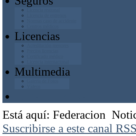
Seguros
Licencia regional
Licencia de entrenos
Normas caso de accidente
Centros médicos
Licencias
Acreditación menores
Precios licencias
Certificado médico
Licencia internacional
Multimedia
Galería de Fotos
Vídeos
Junta Directiva
Está aquí:
Federacion
Noti
Suscribirse a este canal RS