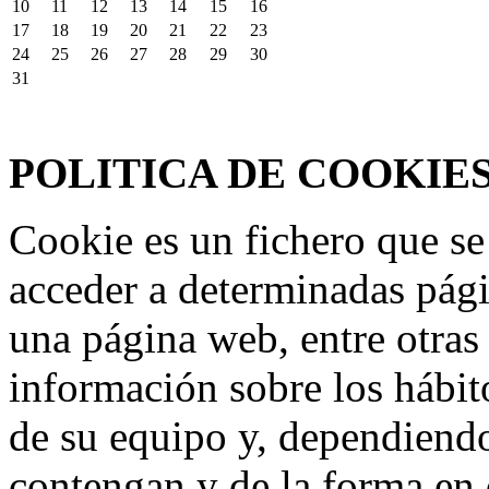
10
11
12
13
14
15
16
17
18
19
20
21
22
23
24
25
26
27
28
29
30
31
Federación Riojana de Motociclismo
www.frmotos.com 2023
POLITICA DE COOKIE
Cookie es un fichero que se
acceder a determinadas pág
una página web, entre otras
información sobre los hábit
de su equipo y, dependiend
contengan y de la forma en 