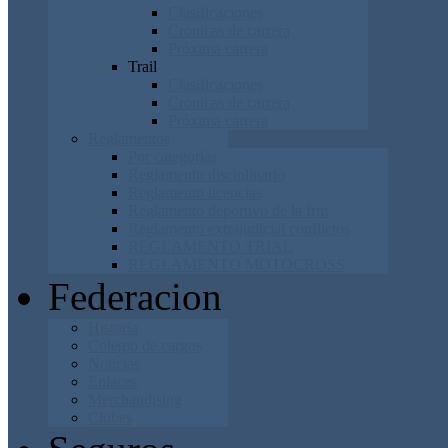
Clasificaciones
Cronicas de carrera
Próxima carrera
Trail
Clasificaciones
Cronicas de carrera
Próxima carrera
Reglamentos
Por categorías
Reglamento disciplinario
Reglamento licencias
Reglamento deportivo de la frm
Reglamento extrajudicial conflictos
REGLAMENTO TRIAL
REGLAMENTO MOTOCROSS
Federacion
Historia
Colegio de cargos
Noticias
Enlaces
Merchandising
Clubes