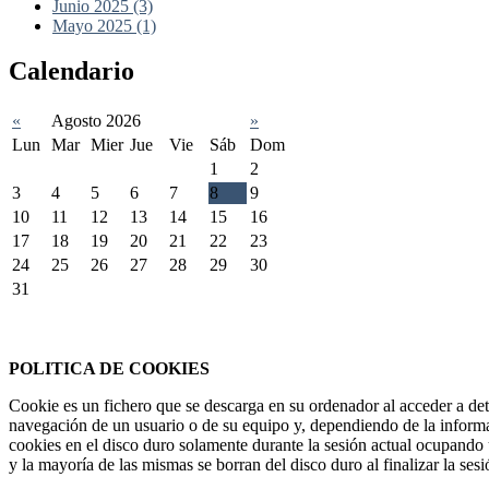
Junio 2025 (3)
Mayo 2025 (1)
Calendario
«
Agosto 2026
»
Lun
Mar
Mier
Jue
Vie
Sáb
Dom
1
2
3
4
5
6
7
8
9
10
11
12
13
14
15
16
17
18
19
20
21
22
23
24
25
26
27
28
29
30
31
Federación Riojana de Motociclismo
www.frmotos.com 2023
POLITICA DE COOKIES
Cookie es un fichero que se descarga en su ordenador al acceder a de
navegación de un usuario o de su equipo y, dependiendo de la informa
cookies en el disco duro solamente durante la sesión actual ocupando
y la mayoría de las mismas se borran del disco duro al finalizar la se