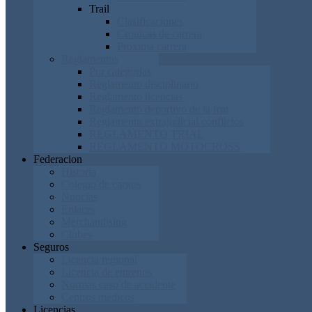
Trail
Clasificaciones
Cronicas de carrera
Próxima carrera
Reglamentos
Por categorías
Reglamento disciplinario
Reglamento licencias
Reglamento deportivo de la frm
Reglamento extrajudicial conflictos
REGLAMENTO TRIAL
REGLAMENTO MOTOCROSS
Federacion
Historia
Colegio de cargos
Noticias
Enlaces
Merchandising
Clubes
Seguros
Licencia regional
Licencia de entrenos
Normas caso de accidente
Centros médicos
Licencias