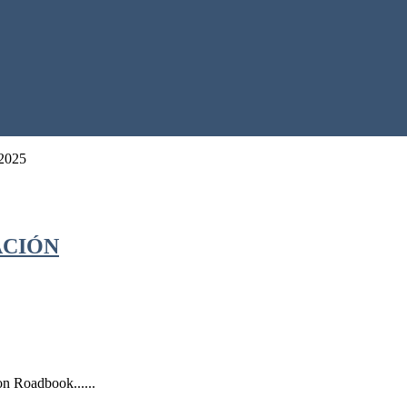
 2025
GACIÓN
on Roadbook......