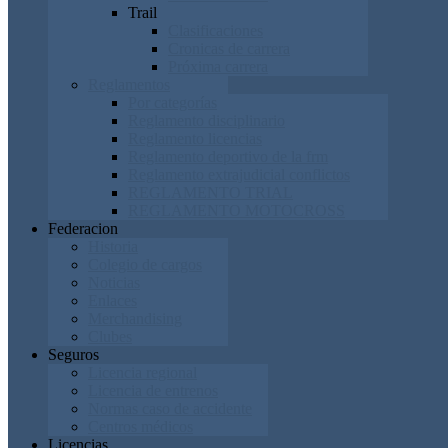
Trail
Clasificaciones
Cronicas de carrera
Próxima carrera
Reglamentos
Por categorías
Reglamento disciplinario
Reglamento licencias
Reglamento deportivo de la frm
Reglamento extrajudicial conflictos
REGLAMENTO TRIAL
REGLAMENTO MOTOCROSS
Federacion
Historia
Colegio de cargos
Noticias
Enlaces
Merchandising
Clubes
Seguros
Licencia regional
Licencia de entrenos
Normas caso de accidente
Centros médicos
Licencias