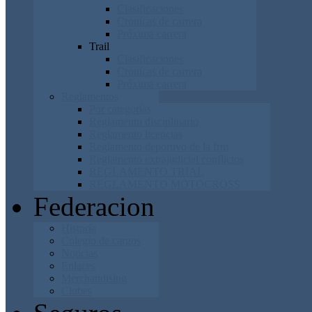
Clasificaciones
Cronicas de carrera
Próxima carrera
Trail
Clasificaciones
Cronicas de carrera
Próxima carrera
Reglamentos
Por categorías
Reglamento disciplinario
Reglamento licencias
Reglamento deportivo de la frm
Reglamento extrajudicial conflictos
REGLAMENTO TRIAL
REGLAMENTO MOTOCROSS
Federacion
Historia
Colegio de cargos
Noticias
Enlaces
Merchandising
Clubes