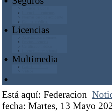
Seguros
Licencia regional
Licencia de entrenos
Normas caso de accidente
Centros médicos
Licencias
Acreditación menores
Precios licencias
Certificado médico
Licencia internacional
Multimedia
Galería de Fotos
Vídeos
Junta Directiva
Está aquí:
Federacion
Noti
fecha: Martes, 13 Mayo 20