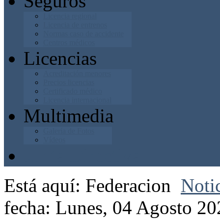
Seguros
Licencia regional
Licencia de entrenos
Normas caso de accidente
Centros médicos
Licencias
Acreditación menores
Precios licencias
Certificado médico
Licencia internacional
Multimedia
Galería de Fotos
Vídeos
Junta Directiva
Está aquí:
Federacion
Noti
fecha: Lunes, 04 Agosto 20