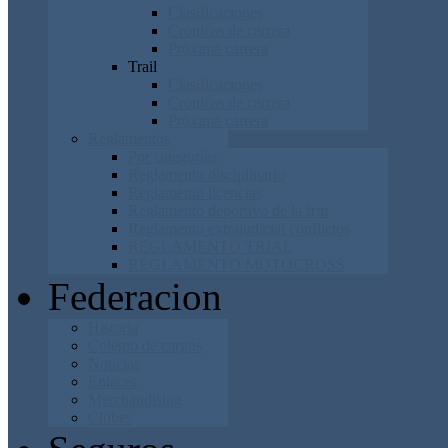
Clasificaciones
Cronicas de carrera
Próxima carrera
Trail
Clasificaciones
Cronicas de carrera
Próxima carrera
Reglamentos
Por categorías
Reglamento disciplinario
Reglamento licencias
Reglamento deportivo de la frm
Reglamento extrajudicial conflictos
REGLAMENTO TRIAL
REGLAMENTO MOTOCROSS
Federacion
Historia
Colegio de cargos
Noticias
Enlaces
Merchandising
Clubes