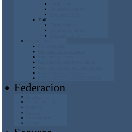
Clasificaciones
Cronicas de carrera
Próxima carrera
Trail
Clasificaciones
Cronicas de carrera
Próxima carrera
Reglamentos
Por categorías
Reglamento disciplinario
Reglamento licencias
Reglamento deportivo de la frm
Reglamento extrajudicial conflictos
REGLAMENTO TRIAL
REGLAMENTO MOTOCROSS
Federacion
Historia
Colegio de cargos
Noticias
Enlaces
Merchandising
Clubes