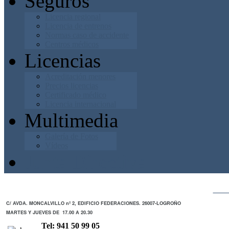
Seguros
Licencia regional
Licencia de entrenos
Normas caso de accidente
Centros médicos
Licencias
Acreditación menores
Precios licencias
Certificado médico
Licencia internacional
Multimedia
Galería de Fotos
Vídeos
Junta Directiva
ZO
C/ AVDA. MONCALVILLO nº 2, EDIFICIO FEDERACIONES. 26007-LOGROÑO
MARTES Y JUEVES DE 17.00 A 20.30
Tel: 941 50 99 05