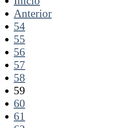
Inicio
Anterior
54
55
56
57
58
59
60
61