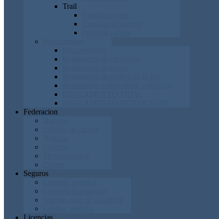
Trail
Clasificaciones
Cronicas de carrera
Próxima carrera
Reglamentos
Por categorías
Reglamento disciplinario
Reglamento licencias
Reglamento deportivo de la frm
Reglamento extrajudicial conflictos
REGLAMENTO TRIAL
REGLAMENTO MOTOCROSS
Federacion
Historia
Colegio de cargos
Noticias
Enlaces
Merchandising
Clubes
Seguros
Licencia regional
Licencia de entrenos
Normas caso de accidente
Centros médicos
Licencias