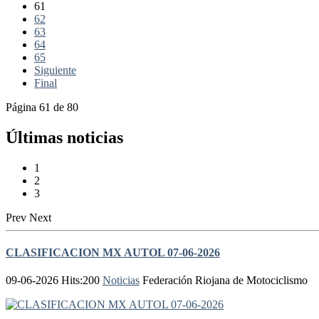
61
62
63
64
65
Siguiente
Final
Página 61 de 80
Últimas noticias
1
2
3
Prev
Next
CLASIFICACION MX AUTOL 07-06-2026
09-06-2026 Hits:200
Noticias
Federación Riojana de Motociclismo