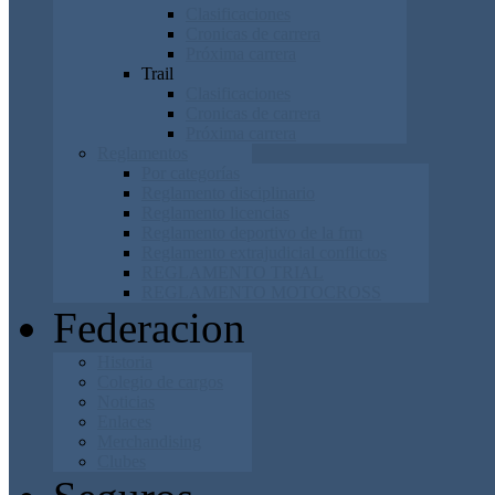
Clasificaciones
Cronicas de carrera
Próxima carrera
Trail
Clasificaciones
Cronicas de carrera
Próxima carrera
Reglamentos
Por categorías
Reglamento disciplinario
Reglamento licencias
Reglamento deportivo de la frm
Reglamento extrajudicial conflictos
REGLAMENTO TRIAL
REGLAMENTO MOTOCROSS
Federacion
Historia
Colegio de cargos
Noticias
Enlaces
Merchandising
Clubes