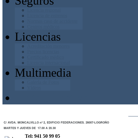
Seguros
Licencia regional
Licencia de entrenos
Normas caso de accidente
Centros médicos
Licencias
Acreditación menores
Precios licencias
Certificado médico
Licencia internacional
Multimedia
Galería de Fotos
Vídeos
Junta Directiva
ZO
C/ AVDA. MONCALVILLO nº 2, EDIFICIO FEDERACIONES. 26007-LOGROÑO
MARTES Y JUEVES DE 17.00 A 20.30
Tel: 941 50 99 05