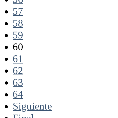
57
58
59
60
61
62
63
64
Siguiente
Final