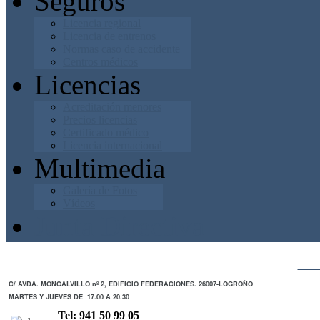
Seguros
Licencia regional
Licencia de entrenos
Normas caso de accidente
Centros médicos
Licencias
Acreditación menores
Precios licencias
Certificado médico
Licencia internacional
Multimedia
Galería de Fotos
Vídeos
Junta Directiva
ZO
C/ AVDA. MONCALVILLO nº 2, EDIFICIO FEDERACIONES. 26007-LOGROÑO
MARTES Y JUEVES DE 17.00 A 20.30
Tel: 941 50 99 05