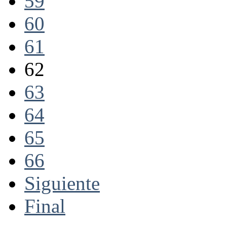
59
60
61
62
63
64
65
66
Siguiente
Final