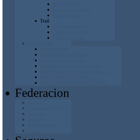
Clasificaciones
Cronicas de carrera
Próxima carrera
Trail
Clasificaciones
Cronicas de carrera
Próxima carrera
Reglamentos
Por categorías
Reglamento disciplinario
Reglamento licencias
Reglamento deportivo de la frm
Reglamento extrajudicial conflictos
REGLAMENTO TRIAL
REGLAMENTO MOTOCROSS
Federacion
Historia
Colegio de cargos
Noticias
Enlaces
Merchandising
Clubes